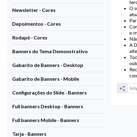
ter
O s
Newsletter - Cores
atu
Par
Depoimentos - Cores
Con
e-m
Rodapé - Cores
Não
A D
alt
Banners do Tema Demonstrativo
Tod
out
Gabarito de Banners - Desktop
Rec
con
Gabarito de Banners - Mobile
Configurações do Slide - Banners
Full banners Desktop - Banners
Full banners Mobile - Banners
Tarja - Banners