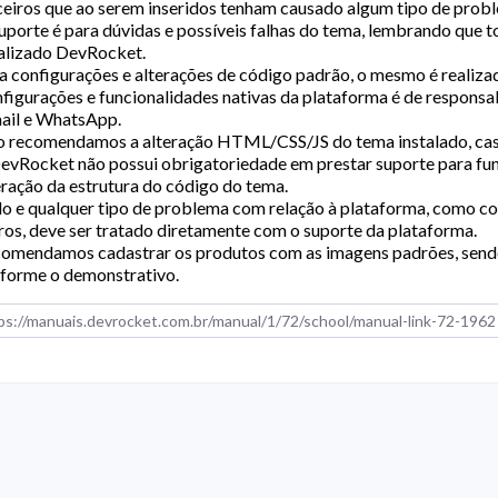
ceiros que ao serem inseridos tenham causado algum tipo de prob
uporte é para dúvidas e possíveis falhas do tema, lembrando que 
alizado DevRocket.
a configurações e alterações de código padrão, o mesmo é realiz
figurações e funcionalidades nativas da plataforma é de responsab
ail e WhatsApp.
 recomendamos a alteração HTML/CSS/JS do tema instalado, ca
evRocket não possui obrigatoriedade em prestar suporte para fun
eração da estrutura do código do tema.
o e qualquer tipo de problema com relação à plataforma, como co
ros, deve ser tratado diretamente com o suporte da plataforma.
omendamos cadastrar os produtos com as imagens padrões, send
forme o demonstrativo.