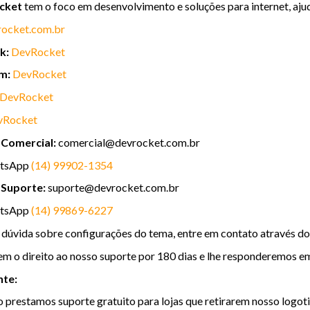
cket
tem o foco em desenvolvimento e soluções para internet, ajud
rocket.com.br
k:
DevRocket
m:
DevRocket
DevRocket
vRocket
Comercial:
comercial@devrocket.com.br
atsApp
(14) 99902-1354
 Suporte:
suporte@devrocket.com.br
atsApp
(14) 99869-6227
dúvida sobre configurações do tema, entre em contato através d
em o direito ao nosso suporte por 180 dias e lhe responderemos em
nte:
 prestamos suporte gratuito para lojas que retirarem nosso logot