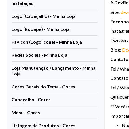
A
DevRo
Instalação
Site:
dev
Logo (Cabeçalho) - Minha Loja
Faceboo
Logo (Rodapé) - Minha Loja
Instagra
Twitter:
Favicon (Logo Ícone) - Minha Loja
Blog:
De
Redes Sociais - Minha Loja
Contato 
Loja Manutenção / Lançamento - Minha
Tel / Wh
Loja
Contato
Cores Gerais do Tema - Cores
Tel / Wh
Qualquer 
Cabeçalho - Cores
** Você t
Menu - Cores
Importa
Não
Listagem de Produtos - Cores